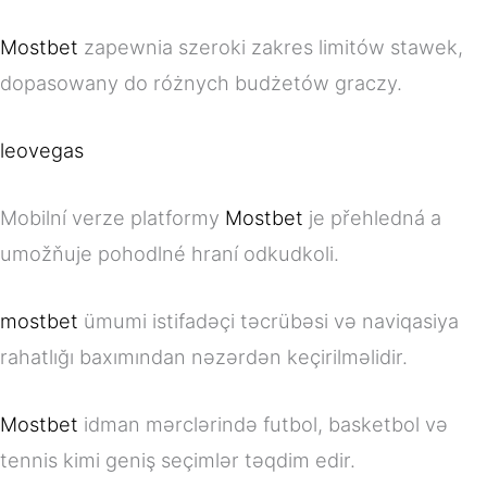
Mostbet
zapewnia szeroki zakres limitów stawek,
dopasowany do różnych budżetów graczy.
leovegas
Mobilní verze platformy
Mostbet
je přehledná a
umožňuje pohodlné hraní odkudkoli.
mostbet
ümumi istifadəçi təcrübəsi və naviqasiya
rahatlığı baxımından nəzərdən keçirilməlidir.
Mostbet
idman mərclərində futbol, basketbol və
tennis kimi geniş seçimlər təqdim edir.