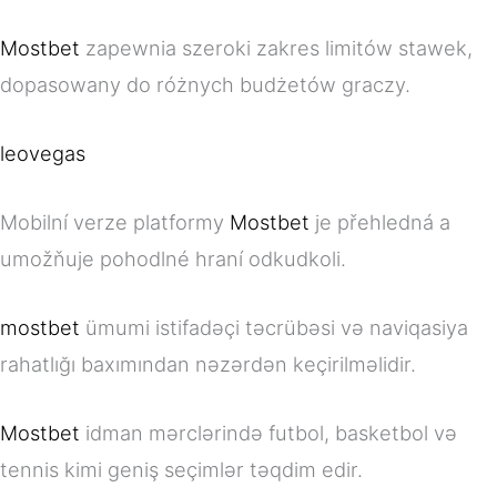
Mostbet
zapewnia szeroki zakres limitów stawek,
dopasowany do różnych budżetów graczy.
leovegas
Mobilní verze platformy
Mostbet
je přehledná a
umožňuje pohodlné hraní odkudkoli.
mostbet
ümumi istifadəçi təcrübəsi və naviqasiya
rahatlığı baxımından nəzərdən keçirilməlidir.
Mostbet
idman mərclərində futbol, basketbol və
tennis kimi geniş seçimlər təqdim edir.