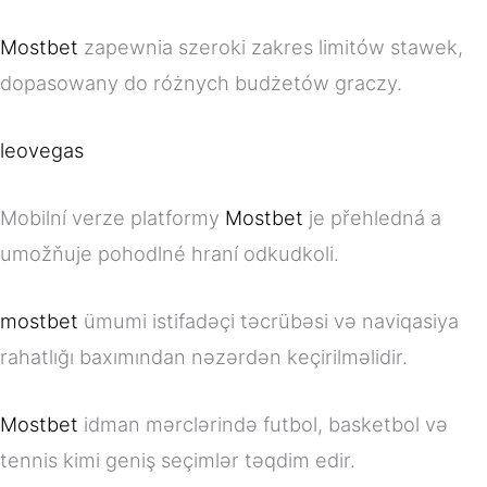
Mostbet
zapewnia szeroki zakres limitów stawek,
dopasowany do różnych budżetów graczy.
leovegas
Mobilní verze platformy
Mostbet
je přehledná a
umožňuje pohodlné hraní odkudkoli.
mostbet
ümumi istifadəçi təcrübəsi və naviqasiya
rahatlığı baxımından nəzərdən keçirilməlidir.
Mostbet
idman mərclərində futbol, basketbol və
tennis kimi geniş seçimlər təqdim edir.