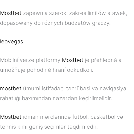
Mostbet
zapewnia szeroki zakres limitów stawek,
dopasowany do różnych budżetów graczy.
leovegas
Mobilní verze platformy
Mostbet
je přehledná a
umožňuje pohodlné hraní odkudkoli.
mostbet
ümumi istifadəçi təcrübəsi və naviqasiya
rahatlığı baxımından nəzərdən keçirilməlidir.
Mostbet
idman mərclərində futbol, basketbol və
tennis kimi geniş seçimlər təqdim edir.