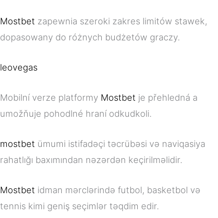
Mostbet
zapewnia szeroki zakres limitów stawek,
dopasowany do różnych budżetów graczy.
leovegas
Mobilní verze platformy
Mostbet
je přehledná a
umožňuje pohodlné hraní odkudkoli.
mostbet
ümumi istifadəçi təcrübəsi və naviqasiya
rahatlığı baxımından nəzərdən keçirilməlidir.
Mostbet
idman mərclərində futbol, basketbol və
tennis kimi geniş seçimlər təqdim edir.