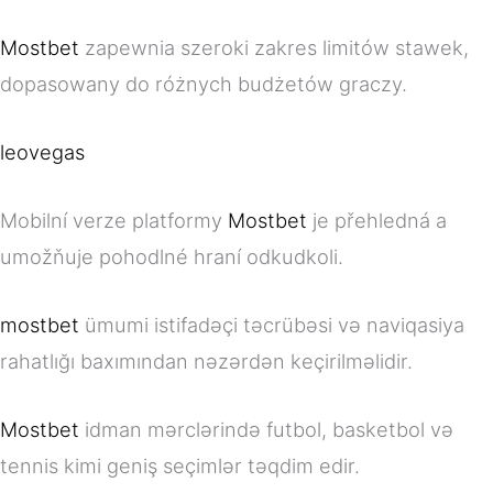
Mostbet
zapewnia szeroki zakres limitów stawek,
dopasowany do różnych budżetów graczy.
leovegas
Mobilní verze platformy
Mostbet
je přehledná a
umožňuje pohodlné hraní odkudkoli.
mostbet
ümumi istifadəçi təcrübəsi və naviqasiya
rahatlığı baxımından nəzərdən keçirilməlidir.
Mostbet
idman mərclərində futbol, basketbol və
tennis kimi geniş seçimlər təqdim edir.